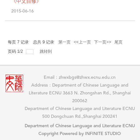
《中文自修》
2015-06-16
每页
7
记录
总共
9
记录
第一页
<<上一页
下一页>>
尾页
页码
1
/
2
跳转到
Email：zhwxbgs@zhwx.ecnu.edu.cn
Address：Department of Chinese Language and
Literature ECNU 3663 N. Zhongshan Rd., Shanghai
200062
Department of Chinese Language and Literature ECNU
500 Dongchuan Rd.,Shanghai 200241
Department of Chinese Language and Literature ECNU
Copyright Powered by INFINITE STUDIO