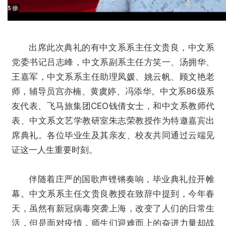
出席此次典礼的有中文系系主任文贵良，中文系
党委书记吕志峰，中文系副系主任方笑一、汤拥华、
王嘉军，中文系系主任助理凤媛、姚云帆、顾文艳老
师，辅导员宫亦楠、黄虞婷、冯添华。中文系86级系
友代表、飞马旅集团CEO钱倩女士，和中文系教师代
表、中文系文艺学教研室朱志荣教授作为特邀嘉宾出
席典礼。各位毕业生及其亲友、校友共同通过云端见
证这一人生重要时刻。
伴随着庄严的国歌声铿锵奏响，毕业典礼拉开帷
幕。中文系系主任文贵良教授在致辞中提到，今年春
天，虽然有新冠病毒突袭上海，改变了人们的日常生
活，但是面对疫情，师生们迎难而上的奋进力量却战